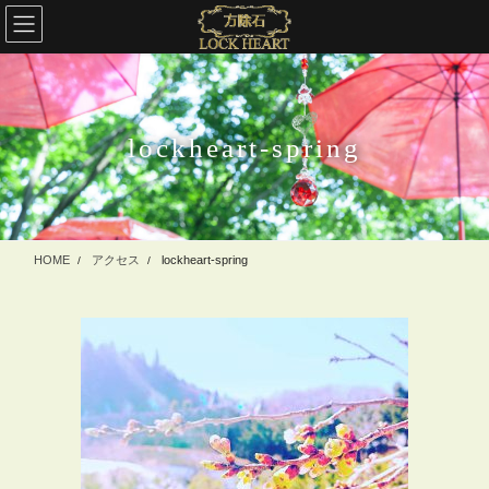
コ
ナ
ン
ビ
テ
ゲ
ン
ー
ツ
シ
に
ョ
lockheart-spring
移
ン
動
に
移
動
HOME
アクセス
lockheart-spring