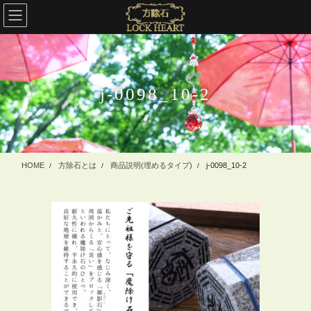
コ
ナ
ン
ビ
テ
ゲ
ン
ー
ツ
シ
に
ョ
j-0098_10-2
移
ン
動
に
移
動
HOME
方除石とは
商品説明(埋めるタイプ)
j-0098_10-2