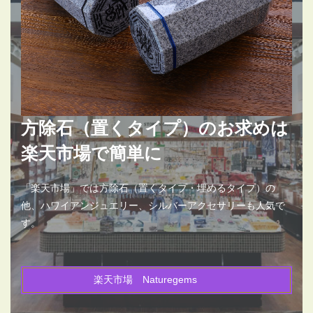
方除石（置くタイプ）のお求めは
楽天市場で簡単に
「楽天市場」では方除石（置くタイプ・埋めるタイプ）の
他、ハワイアンジュエリー、シルバーアクセサリーも人気で
す。
楽天市場 Naturegems