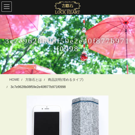
コ
ナ
ン
ビ
テ
ゲ
ン
ー
ツ
シ
に
ョ
3c7e9628b08f59e2e40f877b971
移
ン
f0998
動
に
移
動
HOME
方除石とは
商品説明(埋めるタイプ)
3c7e9628b08f59e2e40f877b971f0998