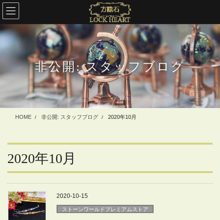
コ
ナ
ン
ビ
テ
ゲ
ン
ー
ツ
シ
に
ョ
非公開: スタッフブログ
移
ン
動
に
移
動
HOME
非公開: スタッフブログ
2020年10月
2020年10月
2020-10-15
ストーンワールドプレミアムストア