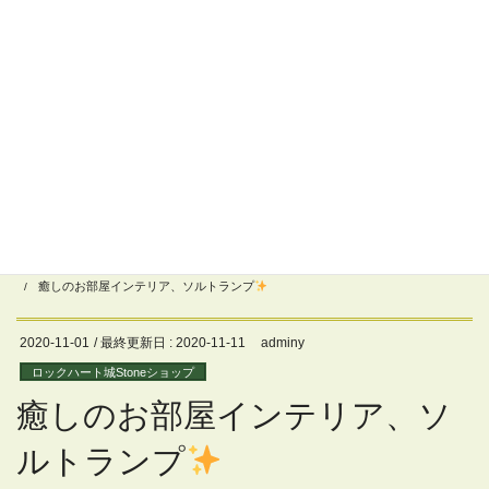
コ
ナ
ン
ビ
テ
ゲ
ン
ー
ツ
シ
に
ョ
非公開: スタッフブログ
移
ン
動
に
移
動
HOME
非公開: スタッフブログ
ロックハート城Stoneショップ
癒しのお部屋インテリア、ソルトランプ
2020-11-01
/ 最終更新日 :
2020-11-11
adminy
ロックハート城Stoneショップ
癒しのお部屋インテリア、ソ
ルトランプ