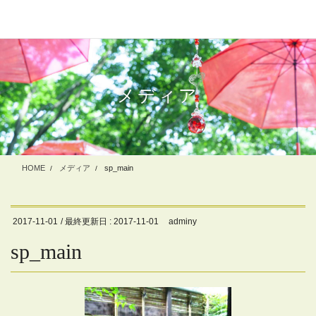
コ
ナ
ン
ビ
テ
ゲ
ン
ー
ツ
シ
に
ョ
メディア
移
ン
動
に
移
動
HOME
メディア
sp_main
2017-11-01
/ 最終更新日 :
2017-11-01
adminy
sp_main