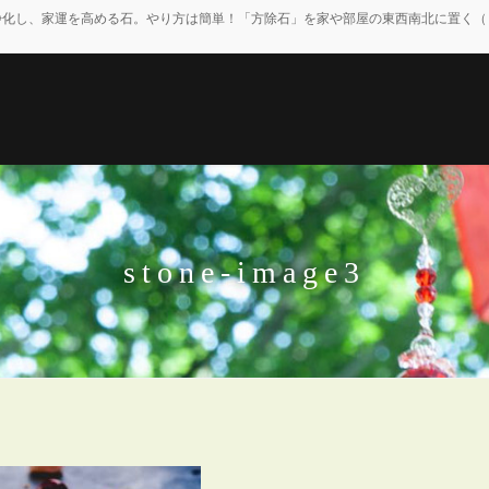
浄化し、家運を高める石。やり方は簡単！「方除石」を家や部屋の東西南北に置く（
stone-image3