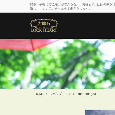
コ
ナ
簡単、手軽に方位除けができる石。「方除石®」は家の中を
ン
ビ
断し、「いい気」をもたらす働きをします。
テ
ゲ
ン
ー
ツ
シ
に
ョ
移
ン
動
に
移
動
HOME
ショップリスト
stone-image3