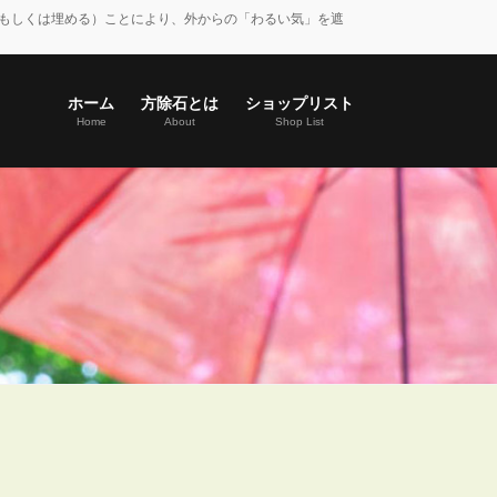
もしくは埋める）ことにより、外からの「わるい気」を遮
ホーム
方除石とは
ショップリスト
Home
About
Shop List