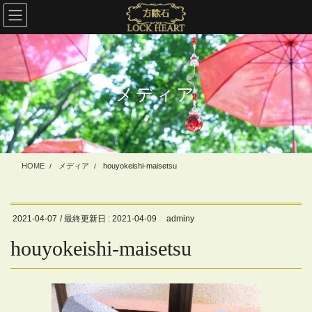
コ
ナ
ン
ビ
テ
ゲ
ン
ー
ツ
シ
に
ョ
メディア
移
ン
動
に
移
動
HOME
メディア
houyokeishi-maisetsu
2021-04-07
/ 最終更新日 :
2021-04-09
adminy
houyokeishi-maisetsu