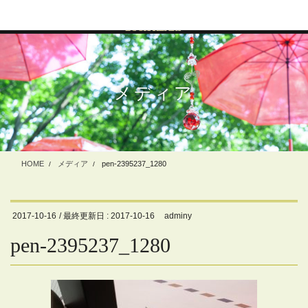
コ
ナ
ン
ビ
テ
ゲ
ン
ー
ツ
シ
に
ョ
メディア
移
ン
動
に
移
動
HOME
メディア
pen-2395237_1280
2017-10-16
/ 最終更新日 :
2017-10-16
adminy
pen-2395237_1280