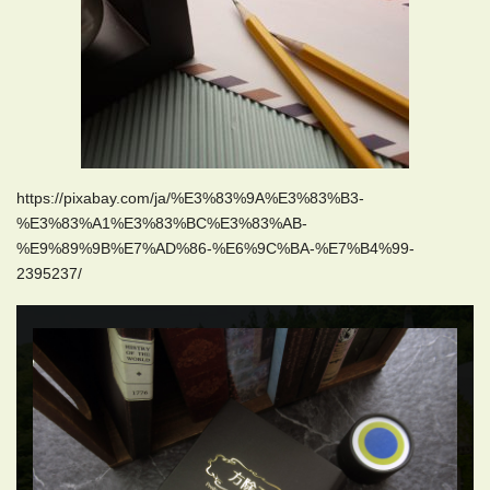
https://pixabay.com/ja/%E3%83%9A%E3%83%B3-
%E3%83%A1%E3%83%BC%E3%83%AB-
%E9%89%9B%E7%AD%86-%E6%9C%BA-%E7%B4%99-
2395237/