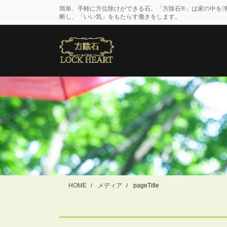
コ
ナ
簡単、手軽に方位除けができる石。「方除石®」は家の中を
ン
ビ
断し、「いい気」をもたらす働きをします。
テ
ゲ
ン
ー
ツ
シ
に
ョ
移
ン
動
に
移
動
HOME
メディア
pageTitle