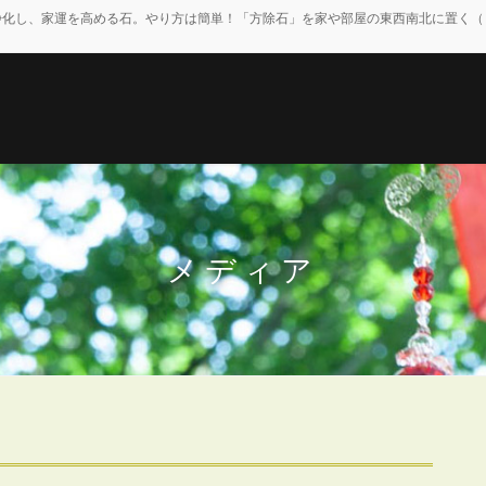
浄化し、家運を高める石。やり方は簡単！「方除石」を家や部屋の東西南北に置く（
メディア