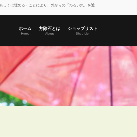
もしくは埋める）ことにより、外からの「わるい気」を遮
ホーム
方除石とは
ショップリスト
Home
About
Shop List