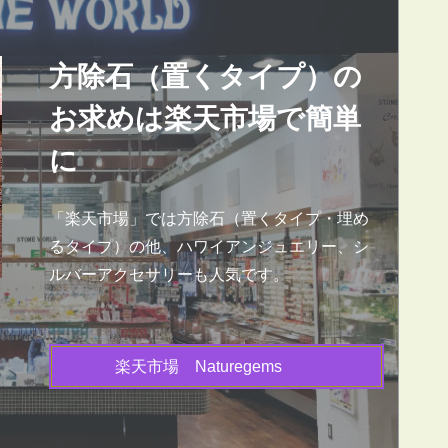
方除石（置くタイプ）の
お求めは楽天市場で簡単
に
「楽天市場」では方除石（置くタイプ・埋め
るタイプ）の他、ハワイアンジュエリー、シ
ルバーアクセサリーも人気です。
楽天市場 Naturegems