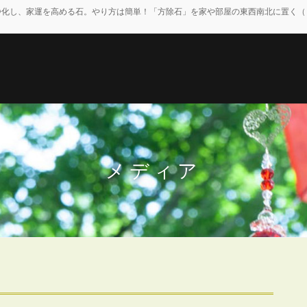
浄化し、家運を高める石。やり方は簡単！「方除石」を家や部屋の東西南北に置く（
メディア