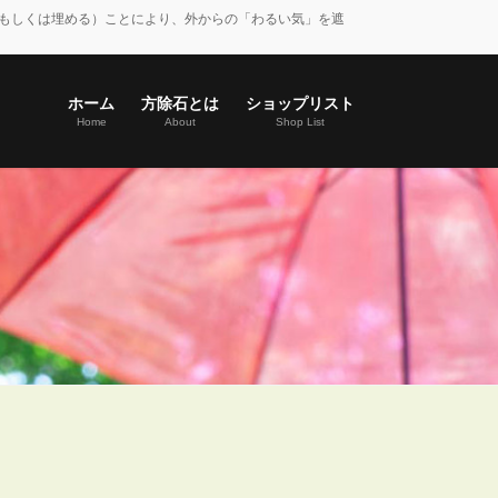
もしくは埋める）ことにより、外からの「わるい気」を遮
ホーム
方除石とは
ショップリスト
Home
About
Shop List