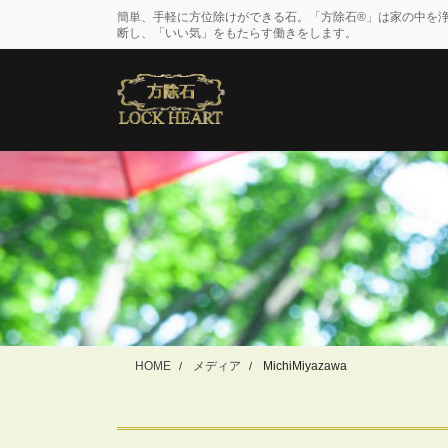
コ
ナ
簡単、手軽に方位除けができる石。「方除石®」は家の中を
ン
ビ
断し、「いい気」をもたらす働きをします。
テ
ゲ
ン
ー
ツ
シ
に
ョ
移
ン
動
に
移
動
HOME
メディア
MichiMiyazawa