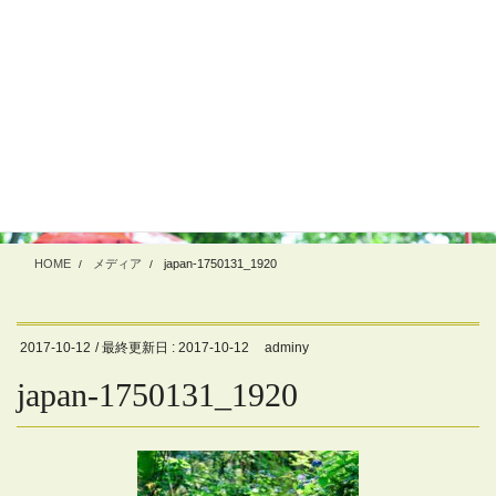
コ
ナ
ン
ビ
テ
ゲ
ン
ー
ツ
シ
に
ョ
メディア
移
ン
動
に
移
動
HOME
メディア
japan-1750131_1920
2017-10-12
/ 最終更新日 :
2017-10-12
adminy
japan-1750131_1920