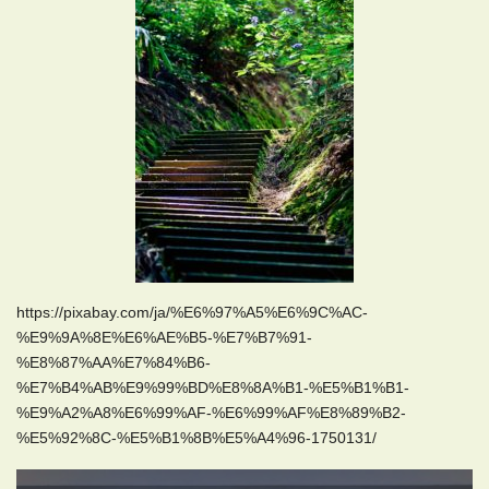
https://pixabay.com/ja/%E6%97%A5%E6%9C%AC-
%E9%9A%8E%E6%AE%B5-%E7%B7%91-
%E8%87%AA%E7%84%B6-
%E7%B4%AB%E9%99%BD%E8%8A%B1-%E5%B1%B1-
%E9%A2%A8%E6%99%AF-%E6%99%AF%E8%89%B2-
%E5%92%8C-%E5%B1%8B%E5%A4%96-1750131/