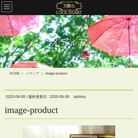
コ
ナ
ン
ビ
テ
ゲ
ン
ー
ツ
シ
に
ョ
メディア
移
ン
動
に
移
動
HOME
メディア
image-product
2020-08-08
/ 最終更新日 :
2020-08-08
adminy
image-product