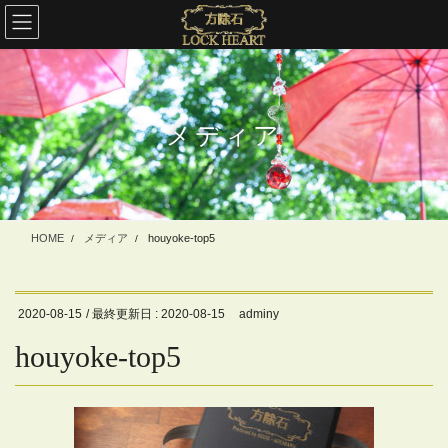
コ
ナ
ン
ビ
テ
ゲ
ン
ー
ツ
シ
に
ョ
メディア
移
ン
動
に
移
動
HOME
メディア
houyoke-top5
2020-08-15
/ 最終更新日 :
2020-08-15
adminy
houyoke-top5