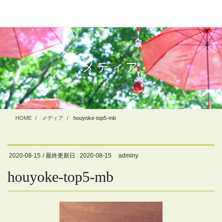
コ
ナ
ン
ビ
テ
ゲ
ン
ー
ツ
シ
に
ョ
メディア
移
ン
動
に
移
動
HOME
メディア
houyoke-top5-mb
2020-08-15
/ 最終更新日 :
2020-08-15
adminy
houyoke-top5-mb