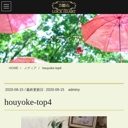
コ
ナ
ン
ビ
テ
ゲ
ン
ー
ツ
シ
に
ョ
メディア
移
ン
動
に
移
動
HOME
メディア
houyoke-top4
2020-08-15
/ 最終更新日 :
2020-08-15
adminy
houyoke-top4