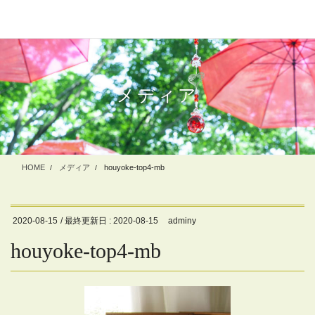
コ
ナ
ン
ビ
テ
ゲ
ン
ー
ツ
シ
に
ョ
メディア
移
ン
動
に
移
動
HOME
メディア
houyoke-top4-mb
2020-08-15
/ 最終更新日 :
2020-08-15
adminy
houyoke-top4-mb