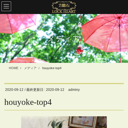
コ
ナ
ン
ビ
テ
ゲ
ン
ー
ツ
シ
に
ョ
メディア
移
ン
動
に
移
動
HOME
メディア
houyoke-top4
2020-09-12
/ 最終更新日 :
2020-09-12
adminy
houyoke-top4