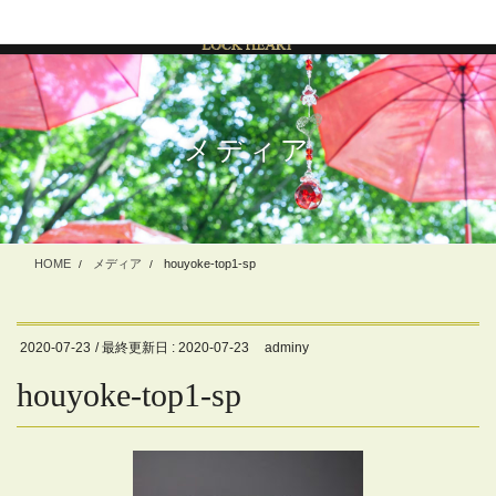
コ
ナ
ン
ビ
テ
ゲ
ン
ー
ツ
シ
に
ョ
メディア
移
ン
動
に
移
動
HOME
メディア
houyoke-top1-sp
2020-07-23
/ 最終更新日 :
2020-07-23
adminy
houyoke-top1-sp