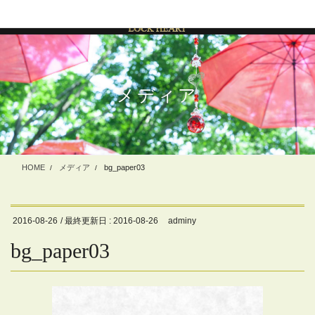
コ
ナ
ン
ビ
テ
ゲ
ン
ー
ツ
シ
に
ョ
メディア
移
ン
動
に
移
動
HOME
メディア
bg_paper03
2016-08-26
/ 最終更新日 :
2016-08-26
adminy
bg_paper03