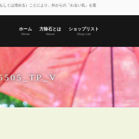
もしくは埋める）ことにより、外からの「わるい気」を遮
ホーム
方除石とは
ショップリスト
Home
About
Shop List
35505_TP_V