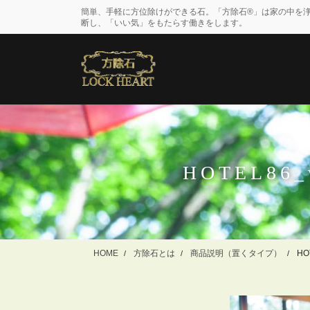
コ
ナ
簡単、手軽に方位除けができる石。「方除石®」は家の中を
ン
ビ
断し、「いい気」をもたらす働きをします。
テ
ゲ
ン
ー
ツ
シ
に
ョ
移
ン
動
に
移
動
HOTEL86_w
HOME
方除石とは
商品説明（置くタイプ）
HO