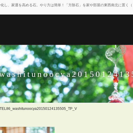
浄化し、家運を高める石。やり方は簡単！「方除石」を家や部屋の東西南北に置く（
ashitunoocya201501241
TEL86_washitunoocya20150124135505_TP_V