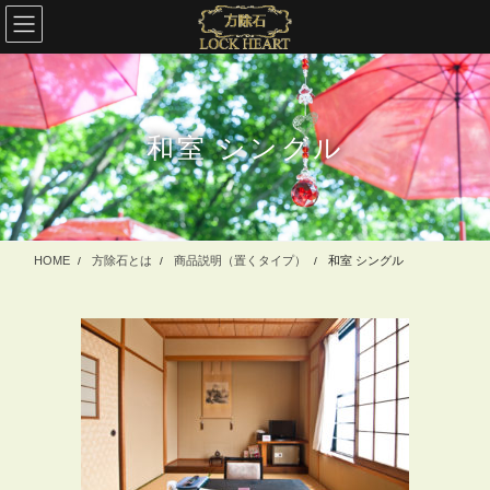
コ
ナ
ン
ビ
テ
ゲ
ン
ー
ツ
シ
に
ョ
和室 シングル
移
ン
動
に
移
動
HOME
方除石とは
商品説明（置くタイプ）
和室 シングル