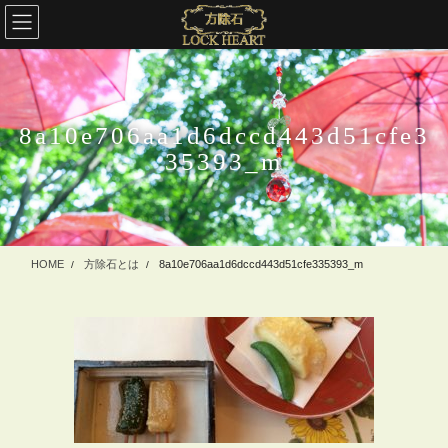
コ
ナ
ン
ビ
テ
ゲ
ン
ー
ツ
シ
に
ョ
8a10e706aa1d6dccd443d51cfe3
移
ン
35393_m
動
に
移
動
HOME
方除石とは
8a10e706aa1d6dccd443d51cfe335393_m