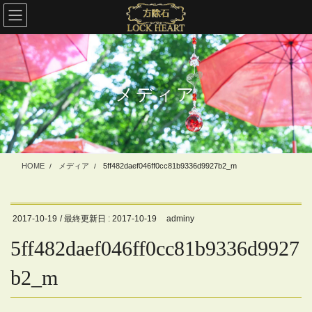
コ
ナ
ン
ビ
テ
ゲ
ン
ー
ツ
シ
に
ョ
メディア
移
ン
動
に
移
動
HOME
メディア
5ff482daef046ff0cc81b9336d9927b2_m
2017-10-19
/ 最終更新日 :
2017-10-19
adminy
5ff482daef046ff0cc81b9336d9927
b2_m